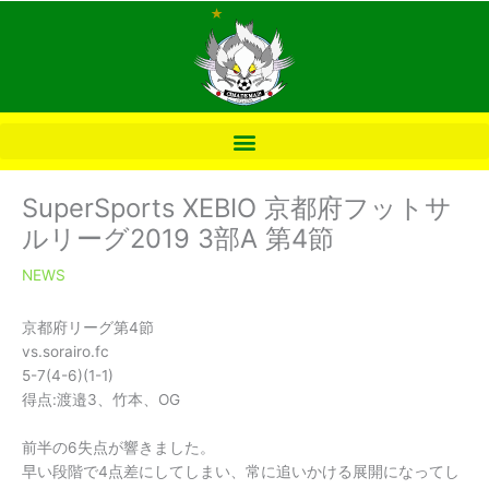
内
容
を
ス
キ
ッ
プ
SuperSports XEBIO 京都府フットサ
ルリーグ2019 3部A 第4節
NEWS
京都府リーグ第4節
vs.sorairo.fc
5-7(4-6)(1-1)
得点:渡邉3、竹本、OG
前半の6失点が響きました。
早い段階で4点差にしてしまい、常に追いかける展開になってし