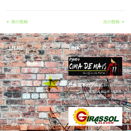
←
前の投稿
次の投稿
→
MENU
LINK
HOME
NEWS
ABOUT US
MEMBER
代表 宮本のブログ
SCHEDULE
CIMA DE MAIS/琉球帆布 創設者・代表者
RESULT
である宮本文仁のブログです。
CIMA CUP
MVP
PARTNER
CIMA SEGUNDO
規約