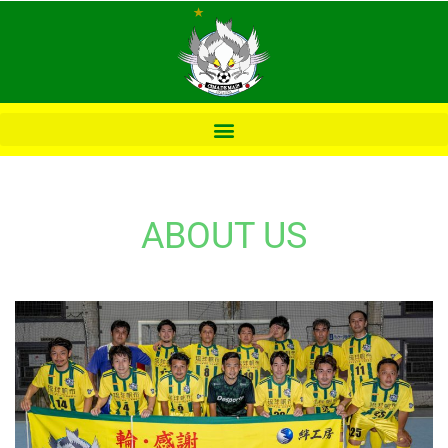
内
容
を
ス
キ
ッ
プ
ABOUT US