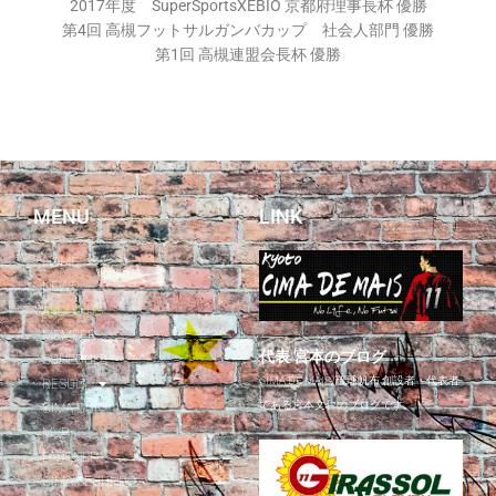
2017年度 SuperSportsXEBIO 京都府理事長杯 優勝
第4回 高槻フットサルガンバカップ 社会人部門 優勝
第1回 高槻連盟会長杯 優勝
MENU
LINK
HOME
NEWS
ABOUT US
MEMBER
代表 宮本のブログ
SCHEDULE
CIMA DE MAIS/琉球帆布 創設者・代表者
RESULT
である宮本文仁のブログです。
CIMA CUP
MVP
PARTNER
CIMA SEGUNDO