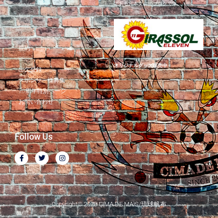
である宮本文仁のブログです。
CIMA CUP
MVP
PARTNER
CIMA SEGUNDO
規約
BBS
オリジナルグッズ販売中！
出欠登録
スポンサー様募集
20周年特別ページ
お問い合わせ
Follow Us
F
T
I
a
w
n
c
i
s
e
t
t
b
t
a
o
e
g
o
r
r
k
a
Copyright© 2020 CIMA DE MAIS/琉球帆布
-
m
f