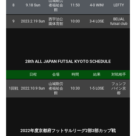
山城勤労
8
9.18 Sun
者福祉会
11:50
4-0 WIN!
LEFTY
館
西宇治公
BELIAL
9
2023.2.19 Sun
10:00
3-4 LOSE
園体育館
futsal club
28th ALL JAPAN FUTSAL KYOTO SCHEDULE
日程
会場
時間
結果
対戦相手
山城勤労
フュンフ
1回戦
2022.10.9 Sun
者福祉会
10:30
1-5 LOSE
バイン京
館
都
2022年度京都府フットサルリーグ2部3部カップ戦