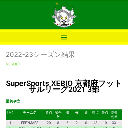
内
容
を
ス
キ
ッ
プ
2022-23シーズン結果
RESULT
SuperSports XEBIO 京都府フット
サルリーグ2021 3部
最終9位
順位
チーム名
勝点
試合
勝
分
負
得点
失点
得失
数
点差
1
FREYMARS
20
8
6
2
0
43
10
33