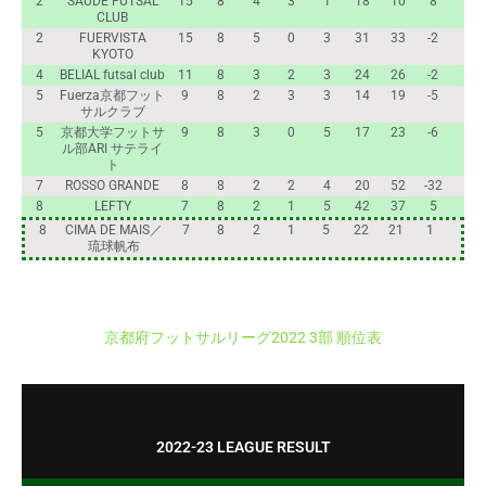
2
SAÚDE FUTSAL
15
8
4
3
1
18
10
8
CLUB
2
FUERVISTA
15
8
5
0
3
31
33
-2
KYOTO
4
BELIAL futsal club
11
8
3
2
3
24
26
-2
5
Fuerza京都フット
9
8
2
3
3
14
19
-5
サルクラブ
5
京都大学フットサ
9
8
3
0
5
17
23
-6
ル部ARI サテライ
ト
7
ROSSO GRANDE
8
8
2
2
4
20
52
-32
8
LEFTY
7
8
2
1
5
42
37
5
8
CIMA DE MAIS／
7
8
2
1
5
22
21
1
琉球帆布
京都府フットサルリーグ2022 3部 順位表
2022-23 LEAGUE RESULT