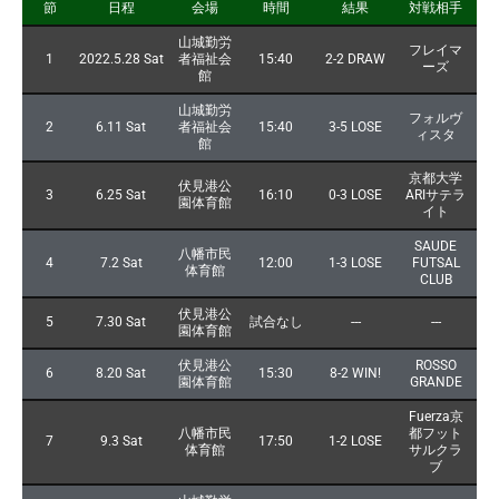
節
日程
会場
時間
結果
対戦相手
山城勤労
フレイマ
1
2022.5.28 Sat
者福祉会
15:40
2-2 DRAW
ーズ
館
山城勤労
フォルヴ
2
6.11 Sat
者福祉会
15:40
3-5 LOSE
ィスタ
館
京都大学
伏見港公
3
6.25 Sat
16:10
0-3 LOSE
ARIサテラ
園体育館
イト
SAUDE
八幡市民
4
7.2 Sat
12:00
1-3 LOSE
FUTSAL
体育館
CLUB
伏見港公
5
7.30 Sat
試合なし
---
---
園体育館
伏見港公
ROSSO
6
8.20 Sat
15:30
8-2 WIN!
園体育館
GRANDE
Fuerza京
八幡市民
都フット
7
9.3 Sat
17:50
1-2 LOSE
体育館
サルクラ
ブ