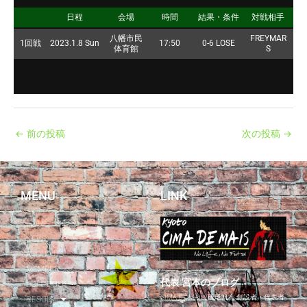
日程
会場
時間
結果・条件
対戦相手
八幡市民
FREYMAR
1回戦
2023.1.8 Sun
17:50
0-6 LOSE
体育館
S
←
前の投稿
次の投稿
→
MENU
LINK
HOME
NEWS
ABOUT US
MEMBER
代表 宮本のブログ
SCHEDULE
CIMA DE MAIS/琉球帆布 創設者・代表者
RESULT