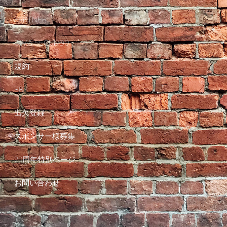
PARTNER
CIMA SEGUNDO
規約
BBS
出欠登録
スポンサー様募集
20周年特別ページ
お問い合わせ