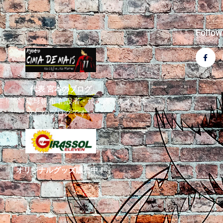
Follow
F
a
c
e
b
o
代表 宮本のブログ
o
k
 DE MAIS/琉球帆布 創設者・代表者である宮本
-
文仁のブログです。
f
オリジナルグッズ販売中！