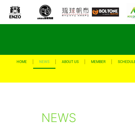
内
容
を
ス
キ
ッ
プ
HOME
NEWS
ABOUT US
MEMBER
SCHEDUL
NEWS