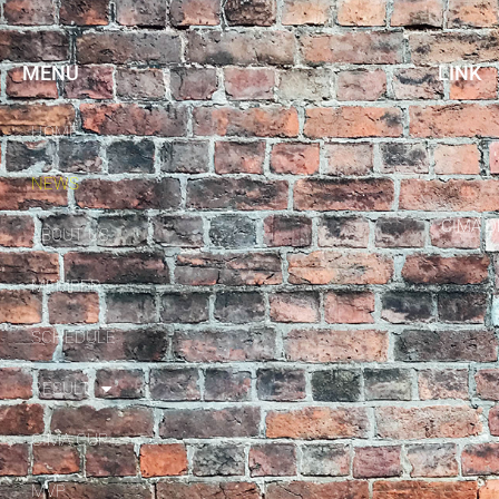
第
6
MENU
LINK
節
HOME
NEWS
CIMA
ABOUT US
MEMBER
SCHEDULE
RESULT
CIMA CUP
MVP