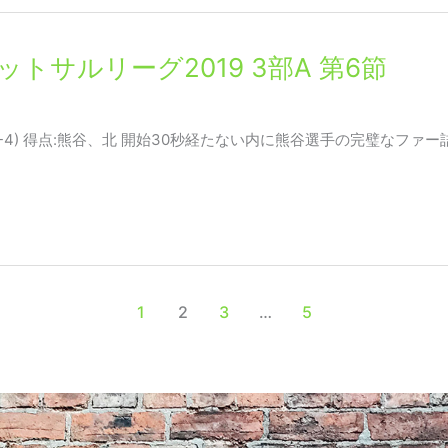
都府フットサルリーグ2019 3部A 第6節
ol 2-6(1-2)(1-4) 得点:熊谷、北 開始30秒経たない内に熊谷選手
1
2
3
…
5