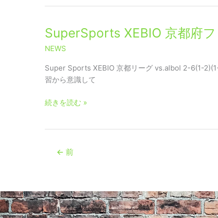
ト
第
サ
8
ル
節
SuperSports
SuperSports XEBIO 京
リ
XEBIO
ー
NEWS
京
グ
都
Super Sports XEBIO 京都リーグ vs.alb
2019
府
習から意識して
3
フ
部
ッ
続きを読む »
A
ト
第
サ
7
ル
節
リ
←
前
ー
グ
2019
3
部
A