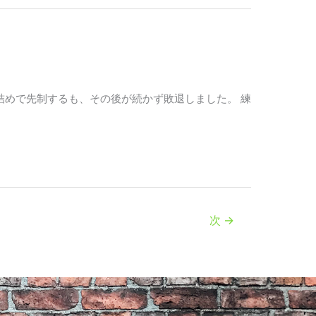
の完璧なファー詰めで先制するも、その後が続かず敗退しました。 練
次
→